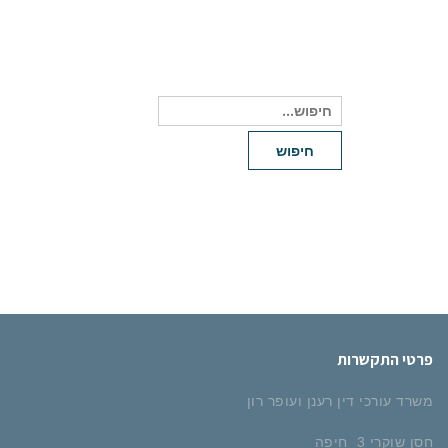
קפוץ בחזרה לדף הבית וראה כמה מהמוצרים
המגניבים שלנו
חיפוש
עבור:
חיפוש
פרטי התקשרות
משרד עורכי דין רענן ועופר רון
חסן שוקרי 3 חיפה