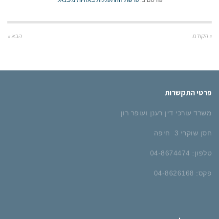
« הקודם
הבא »
פרטי התקשרות
משרד עורכי דין רענן ועופר רון
חסן שוקרי 3 חיפה
טלפון: 04-8674474
פקס: 04-8626168