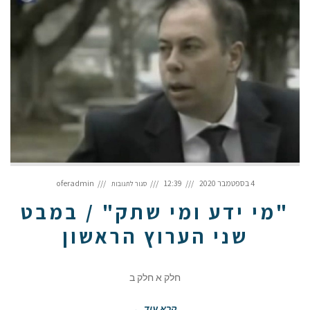
על
"מי
4 בספטמבר 2020
12:39
oferadmin
סגור לתגובות
ידע
ומי
שתק"
/
"מי ידע ומי שתק" / במבט
במבט
שני
הערוץ
הראשון
שני הערוץ הראשון
חלק א חלק ב
קרא עוד ←