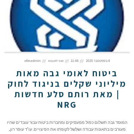
על
ביטוח
4 בספטמבר 2020
11:46
oferadmin
סגור לתגובות
לאומי
גבה
מאות
מיליוני
ביטוח לאומי גבה מאות
שקלים
בניגוד
לחוק
|
מיליוני שקלים בניגוד לחוק
מאת
רותם
סלע
חדשות
| מאת רותם סלע חדשות
NRG
NRG
המוסד גבה תשלום כפול ממעסיקים ומחברות ביטוח עבור עובדים שהיו
מעורבים בתאונות עבודה ושלשל לקופתו את הפיצויים. עו"ד עופר רון,