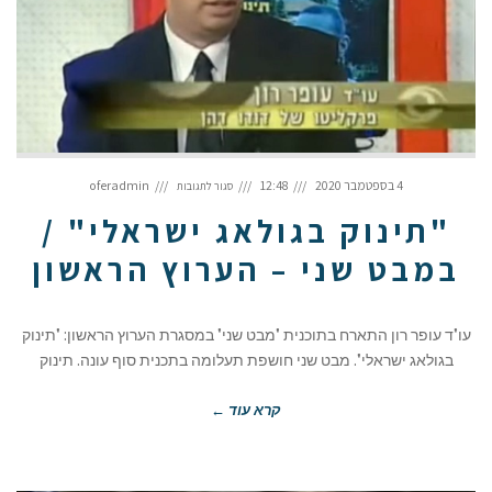
על
"תינוק
4 בספטמבר 2020
12:48
oferadmin
סגור לתגובות
בגולאג
ישראלי"
/
במבט
"תינוק בגולאג ישראלי" /
שני
–
הערוץ
הראשון
במבט שני – הערוץ הראשון
עו"ד עופר רון התארח בתוכנית "מבט שני" במסגרת הערוץ הראשון: "תינוק
בגולאג ישראלי". מבט שני חושפת תעלומה בתכנית סוף עונה. תינוק
קרא עוד ←