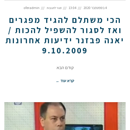
על
הכי
4 בספטמבר 2020
13:04
oferadmin
סגור לתגובות
משתלם
להגיד
מפגרים
ואז
הכי משתלם להגיד מפגרים
לסגור
להשפיל
להכות
/
ואז לסגור להשפיל להכות /
יאנה
פבזנר
ידיעות
אחרונות
יאנה פבזנר ידיעות אחרונות
9.10.2009
9.10.2009
קודם הבא
קרא עוד ←