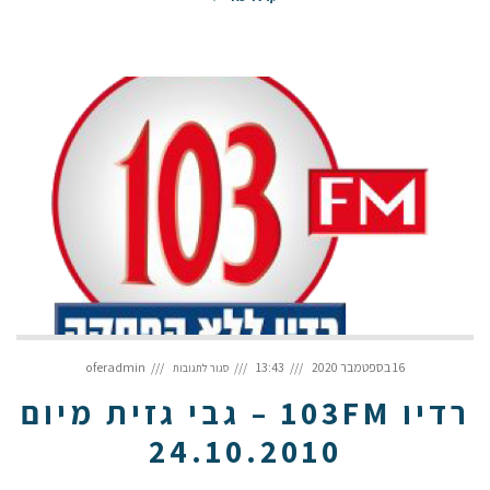
על
רדיו
16 בספטמבר 2020
13:43
oferadmin
סגור לתגובות
103FM
–
גבי
גזית
רדיו 103FM – גבי גזית מיום
מיום
24.10.2010
24.10.2010