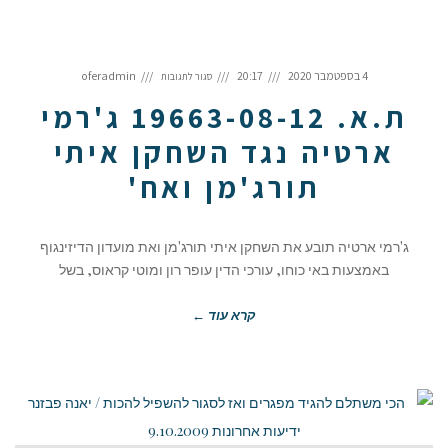
על
ת.א.
4 בספטמבר 2020
20:17
oferadmin
סגור לתגובות
19663-
08-
12
ג'רמי
ת.א. 19663-08-12 ג'רמי
ארטיה
נגד
השחקן
איתי
ארטיה נגד השחקן איתי
תורג'מן
ואח'
תורג'מן ואח'
ג'רמי ארטיה תובע את השחקן איתי תורג'מן ואת מועדון הדיזינגוף
באמצעות באי כוחו, עורכי הדין עופר רון ומוטי קראוס, בשל
קרא עוד ←