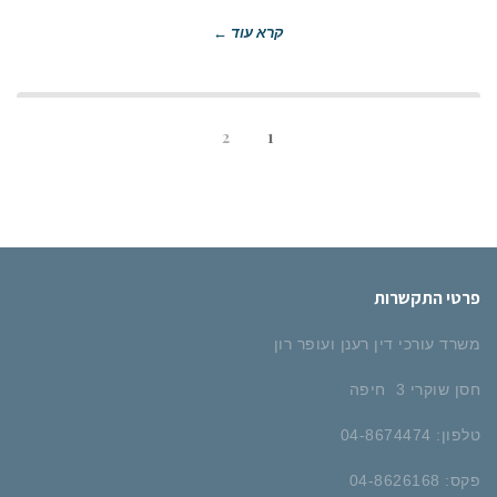
קרא עוד ←
2
1
פרטי התקשרות
משרד עורכי דין רענן ועופר רון
חסן שוקרי 3 חיפה
טלפון: 04-8674474
פקס: 04-8626168