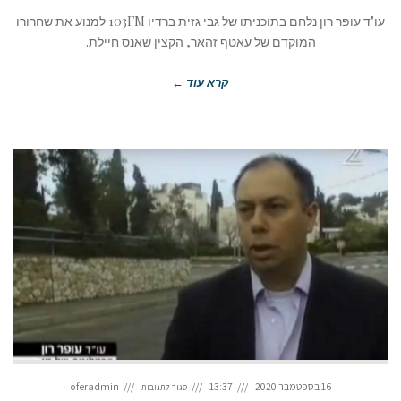
עו"ד עופר רון נלחם בתוכניתו של גבי גזית ברדיו 103FM למנוע את שחרורו
המוקדם של עאטף זהאר, הקצין שאנס חיילת.
קרא עוד ←
על
חדשות
16 בספטמבר 2020
13:37
oferadmin
סגור לתגובות
ערוץ
2