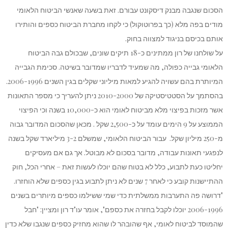
הסכום שנגבה מבנק דיסקונט עבורם. זאת בשעה שאנשי הביטוח הלאומי
מודים בפה מלא (כך בפרוטוקול) כי לקחו מחברת הביטוח כספים והותירו
אותם בכיסם בניגוד למצווה בחוק.
על שולחנו של רון ממתינים כ-18 תיקים שונים, שבכולם גבה הביטוח
הלאומי גבייה כפולה, מה שמעיד לדבריו שמדובר בשיטה. סכימת הגבייה
המיותרת בהם עשויה להגיע למאות מיליוני שקלים בגין השנים 2006-1996.
בהסתמך על הסטטיסטיקה של 2010-2000 ניתן להעריך כי מספר התאונות
אשר מזכות בפיצוי מלא מביטוח לאומי הוא כ-10,000 בשנה וכי הפיצוי
הממוצע על 9 הימים עומד על כ-2,500 שקל . מכאן שהסכום המדובר גבוה
מ-250 מיליון שקל. עבור הביטוח הלאומי, שמשלם 3-2 מיליארד שקל בשנה
לנפגעי תאונות עבודה, מדובר בסכום לא מבוטל. אך גם אם מעסיקים
יחליטו כעת לתבוע, כלל לא בטוח שהם יוכלו לעשות זאת – אחרי הכל, חוק
ההתיישנות קובע כי לאחר 7 שנים לא ניתן לתבוע בגין כספים שלא הוחזרו.
"דרושה פה התערבות ממשלתית כדי שמי ששילמו כספים מיותרים בשנים
2006-1996 יוכלו לקבל בחזרה את כספם", אומר עו"ד רון ומציין: "חבל
שהמוסד לביטוח לאומי, אף שהובהר לו שהוא מחזיק כספים שנגבו שלא כדין