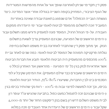
פסק דין תקדימי שניתן לאחרונה שופך אור על אחת מהפרשות המטרידות
של הגוף הציבורי, המחזיק בקופה השנייה בגודלה אחרי אוצר המדינה. כיצד
נעשתה הגבייה הכפולה? אדם שנפגע בתאונת עבודה שאינה באחריות
המעביד זוכה לתשלום מהמוסד לביטוח לאומי עבור ימי היעדרותו ממקום
העבודה. על-פי הנוהל הרגיל, המוסד פונה למעסיק ודורש ממנו תשלום עבור
9 הימים הראשונים של הפגיעה, שבגינם המעסיק צריך לשאת בתשלום
הנזק. אך מתוך פסק דין שהתברר לאחרונה בבית משפט השלום בחיפה
נגלתה פרקטיקה תמוהה של המוסד לביטוח לאומי. כמה שנים לאחר גביית
100% מהכספים מהמעסיק היה הביטוח הלאומי תובע את חברות הביטוח
אשר אחראיות לנזק בגין כל ימי הפגיעה – מהראשון ועד האחרון (כולל 9
הימים הראשונים שעבורם כבר שילם המעסיק). את המימון שקיבל ע לפי
הסכמים בינו לבין החברות, ששיעורו 80%-55%, הותיר הביטוח הלאומי
בכיסו, וכך זכה למעשה לפיצוי גבוה מ-100% – רווח נקי שהותיר בכיסו בגין
9 הימים שבגינם זכה לתגמול כמעט כפול. בתביעה שהגיש עו"ד עופר רון
לבית משפט השלום דרש רון בשם בנק דיסקונט החזר של יותר מ-4,000
שקל עבור 9 הימים הראשונים של היעדרות אחד העובדים וזכה במלוא