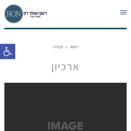
תפריט
פתח סרגל
ראשי
»
עבודה
ארכיון