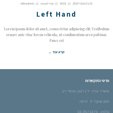
על
Left
25 בדצמבר 2014
16:02
oferadmin
סגור לתגובות
Hand
Left Hand
Lorem ipsum dolor sit amet, consectetur adipiscing elit. Vestibulum
ornare ante vitae lorem vehicula, ut condimentum arcu pulvinar.
Fusce est
קרא עוד ←
פרטי התקשרות
משרד עורכי דין רענן ועופר רון
חסן שוקרי 3 חיפה
טלפון: 04-8674474